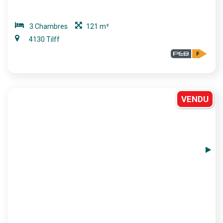
3 Chambres
121 m²
4130 Tilff
VENDU