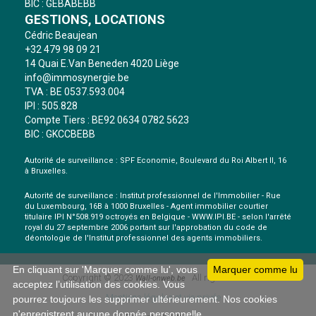
BIC : GEBABEBB
GESTIONS, LOCATIONS
Cédric Beaujean
+32 479 98 09 21
14 Quai E.Van Beneden 4020 Liège
info@immosynergie.be
TVA : BE 0537.593.004
IPI : 505.828
Compte Tiers : BE92 0634 0782 5623
BIC : GKCCBEBB
Autorité de surveillance : SPF Economie, Boulevard du Roi Albert II, 16
à Bruxelles.
Autorité de surveillance : Institut professionnel de l'Immobilier - Rue
du Luxembourg, 16B à 1000 Bruxelles - Agent immobilier courtier
titulaire IPI N°508.919 octroyés en Belgique - WWW.IPI.BE - selon l'arrêté
royal du 27 septembre 2006 portant sur l'approbation du
code de
déontologie
de l'Institut professionnel des agents immobiliers.
En cliquant sur 'Marquer comme lu', vous
Marquer comme lu
Copyright © 2023
All rights reserved
Wall-onweb.be
acceptez l’utilisation des cookies. Vous
Mentions légales et vie privée
pourrez toujours les supprimer ultérieurement. Nos cookies
n'enregistrent aucune donnée personnelle.