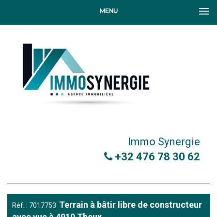
MENU
Immo Synergie
+32 476 78 30 62
Terrain à bâtir libre de constructeur
Réf. : 7017753
avec vue à 4910 Theux