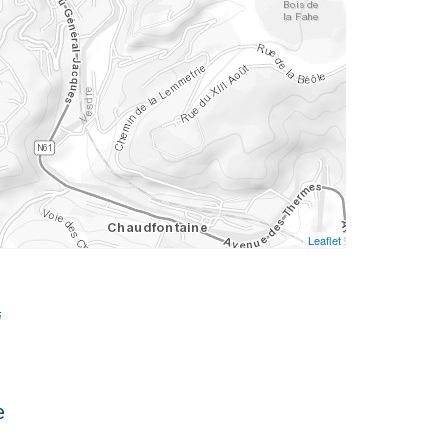
Leaflet
i
e