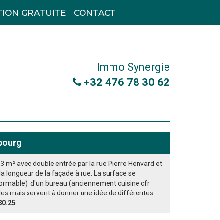
TION GRATUITE
CONTACT
Immo Synergie
+32 476 78 30 62
bourg
² avec double entrée par la rue Pierre Henvard et
la longueur de la façade à rue. La surface se
formable), d'un bureau (anciennement cuisine cfr
les mais servent à donner une idée de différentes
80.25